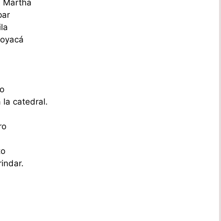
a Martha
par
la
Boyacá
mo
la catedral.
ro
to
indar.