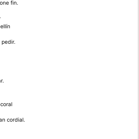
one fin.
r
ellín
pedir.
r.
coral
n cordial.