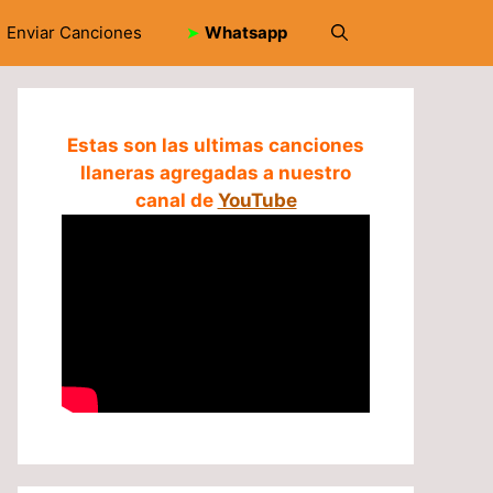
Enviar Canciones
➤
Whatsapp
Estas son las ultimas canciones
llaneras agregadas a nuestro
canal de
YouTube