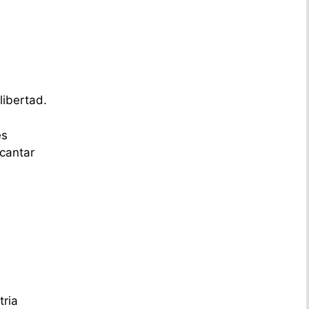
libertad.
es
 cantar
tria