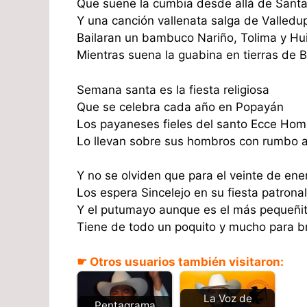
Que suene la cumbia desde allá de Sant
Y una canción vallenata salga de Valledu
Bailaran un bambuco Nariño, Tolima y Hui
Mientras suena la guabina en tierras de 
Semana santa es la fiesta religiosa
Que se celebra cada año en Popayán
Los payaneses fieles del santo Ecce Ho
Lo llevan sobre sus hombros con rumbo a 
Y no se olviden que para el veinte de ene
Los espera Sincelejo en su fiesta patronal
Y el putumayo aunque es el más pequeñi
Tiene de todo un poquito y mucho para br
☛ Otros usuarios también visitaron:
La Voz de
Pentagrama