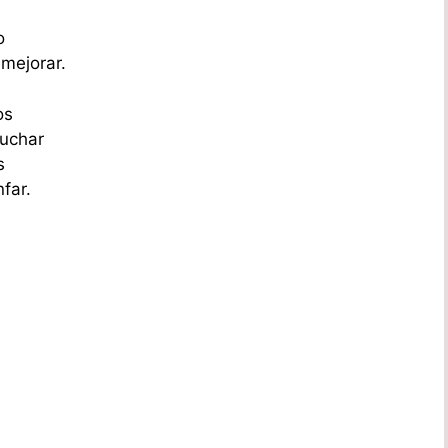
o
 mejorar.
os
luchar
s
far.