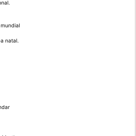
onal.
 mundial
a natal.
ndar