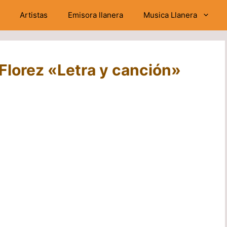
Artistas
Emisora llanera
Musica Llanera
 Florez «Letra y canción»