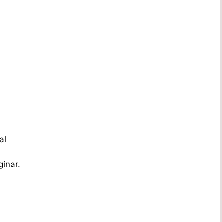
al
inar.