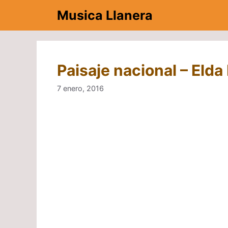
Saltar
Musica Llanera
al
contenido
Paisaje nacional – Elda
7 enero, 2016