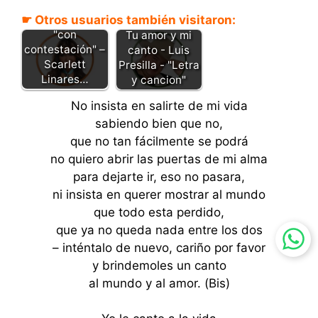
☛ Otros usuarios también visitaron:
En carne viva
"con
Tu amor y mi
contestación" –
canto - Luis
Scarlett
Presilla - "Letra
Linares…
y cancion"
No insista en salirte de mi vida
sabiendo bien que no,
que no tan fácilmente se podrá
no quiero abrir las puertas de mi alma
para dejarte ir, eso no pasara,
ni insista en querer mostrar al mundo
que todo esta perdido,
que ya no queda nada entre los dos
– inténtalo de nuevo, cariño por favor
y brindemoles un canto
al mundo y al amor. (Bis)