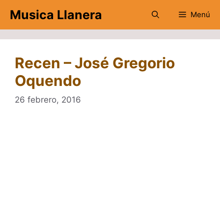
Saltar
Musica Llanera
Menú
al
contenido
Recen – José Gregorio
Oquendo
26 febrero, 2016