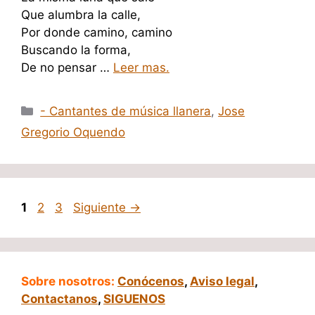
Que alumbra la calle,
Por donde camino, camino
Buscando la forma,
De no pensar …
Leer mas.
Categorías
- Cantantes de música llanera
,
Jose
Gregorio Oquendo
Página
Página
Página
1
2
3
Siguiente
→
Sobre nosotros:
Conócenos
,
Aviso legal
,
Contactanos
,
SIGUENOS