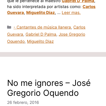
que le pertenece al maestro
Gabriel D’ Palma
,
ha sido interpretada por artistas como:
Carlos
Guevara
,
Miguelito Díaz
, …
Leer mas.
Categorías
- Cantantes de música llanera
,
Carlos
Guevara
,
Gabriel D Palma
,
Jose Gregorio
Oquendo
,
Miguelito Diaz
No me ignores – José
Gregorio Oquendo
26 febrero, 2016