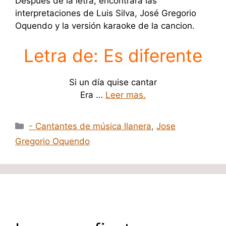
Después de la letra, encontrará las
interpretaciones de Luis Silva, José Gregorio
Oquendo y la versión karaoke de la cancion.
Letra de: Es diferente
Si un día quise cantar
Era …
Leer mas.
Categorías
- Cantantes de música llanera
,
Jose
Gregorio Oquendo