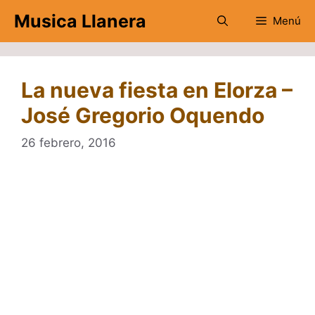
Saltar
Musica Llanera
Menú
al
contenido
La nueva fiesta en Elorza –
José Gregorio Oquendo
26 febrero, 2016