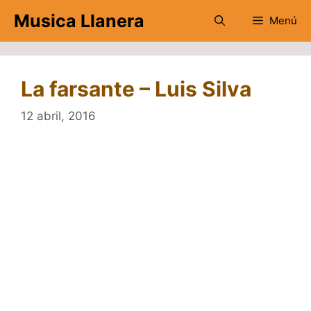
Saltar
Musica Llanera
Menú
al
contenido
La farsante – Luis Silva
12 abril, 2016