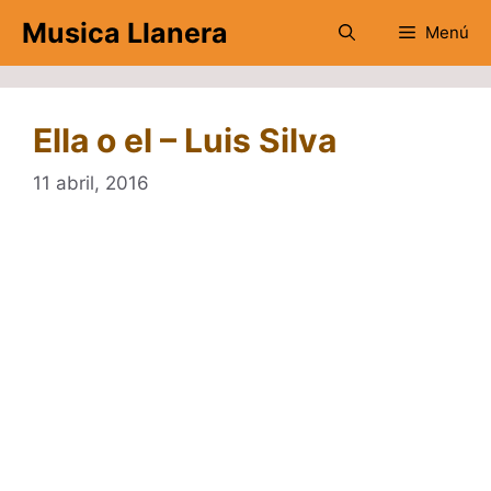
Saltar
Musica Llanera
Menú
al
contenido
Ella o el – Luis Silva
11 abril, 2016