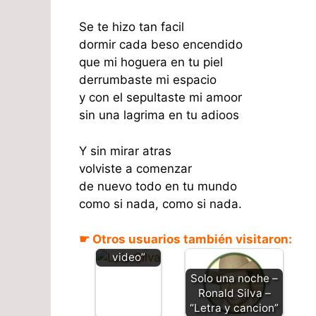
Se te hizo tan facil
dormir cada beso encendido
que mi hoguera en tu piel
derrumbaste mi espacio
y con el sepultaste mi amoor
sin una lagrima en tu adioos
Y sin mirar atras
volviste a comenzar
de nuevo todo en tu mundo
como si nada, como si nada.
Piel canela
– Luis Silva
☛ Otros usuarios también visitaron:
“Letra y
video”
Solo una noche –
Ronald Silva –
“Letra y cancion”