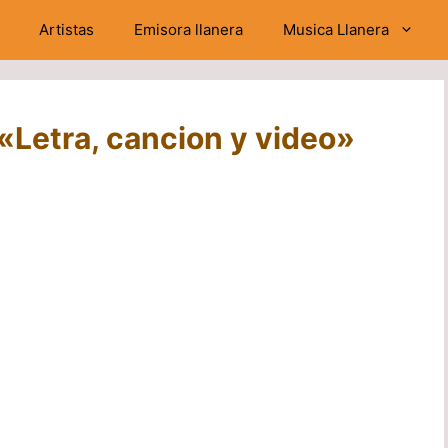
Artistas
Emisora llanera
Musica Llanera
 «Letra, cancion y video»