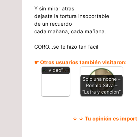
Y sin mirar atras
dejaste la tortura insoportable
de un recuerdo
cada mañana, cada mañana.
CORO…se te hizo tan facil
Piel canela
– Luis Silva
☛ Otros usuarios también visitaron:
“Letra y
video”
Solo una noche –
Ronald Silva –
“Letra y cancion”
↓ ↓ Tu opinión es impor