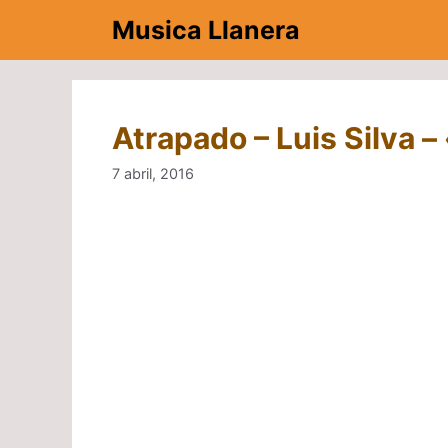
Saltar
Musica Llanera
al
contenido
Atrapado – Luis Silva –
7 abril, 2016