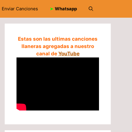
Enviar Canciones
➤
Whatsapp
Estas son las ultimas canciones
llaneras agregadas a nuestro
canal de
YouTube