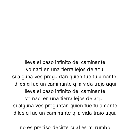
lleva el paso infinito del caminante
yo naci en una tierra lejos de aqui
si alguna ves preguntan quien fue tu amante,
diles q fue un caminante q la vida trajo aqui
lleva el paso infinito del caminante
yo naci en una tierra lejos de aqui,
si alguna ves preguntan quien fue tu amante
diles q fue un caminante q la vida trajo aqui.
no es preciso decirte cual es mi rumbo