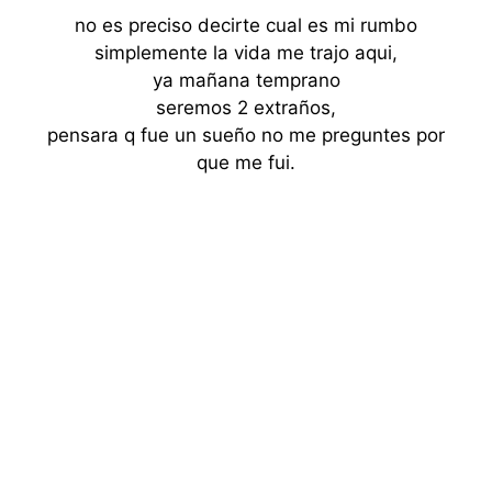
no es preciso decirte cual es mi rumbo
simplemente la vida me trajo aqui,
ya mañana temprano
seremos 2 extraños,
pensara q fue un sueño no me preguntes por
que me fui.