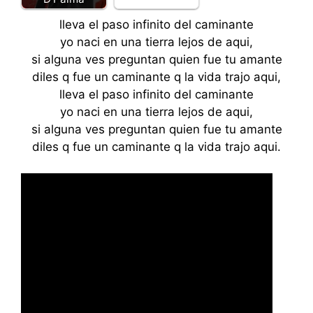
lleva el paso infinito del caminante
yo naci en una tierra lejos de aqui,
si alguna ves preguntan quien fue tu amante
diles q fue un caminante q la vida trajo aqui,
lleva el paso infinito del caminante
yo naci en una tierra lejos de aqui,
si alguna ves preguntan quien fue tu amante
diles q fue un caminante q la vida trajo aqui.