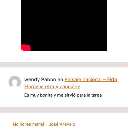
wendy Pabon
en
Paisaje nacional – Elda
Florez «Letra y canción»
Es muy bonita y me sirvió para la tarea
No llores mamá – José Arévalo