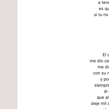
a ten
es q
si tu no
El 
me dio ca
me di
con su 
y po
siempre
al
que al
deje mil