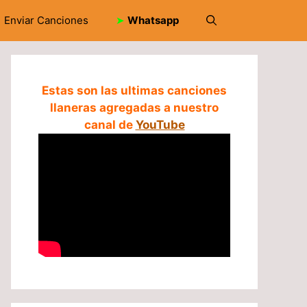
Enviar Canciones
➤
Whatsapp
Estas son las ultimas canciones
llaneras agregadas a nuestro
canal de
YouTube