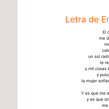
Letra de E
El 
me d
me
cal
un sol rad
te re
y mil cosas 
y pus
la mujer soña
Y es que me e
y es que sin
me