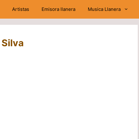
Artistas
Emisora llanera
Musica Llanera
 Silva