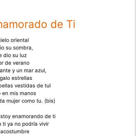
namorado de Ti
cielo oriental
io su sombra,
 dio su luz
or de verano
iante y un mar azul,
galo estrellas
bellas vestidas de tul
o en mis manos
da mujer como tu. (bis)
stoy enamorando de ti
 ti ya no podría vivir
 acostumbre