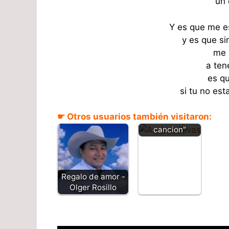
un 
Y es que me e
y es que sin
me 
a ten
es q
Tu eterno
si tu no est
enamorado -
Andres Rivas -
☛ Otros usuarios también visitaron:
"Letra y
cancion"
Regalo de amor -
Olger Rosillo