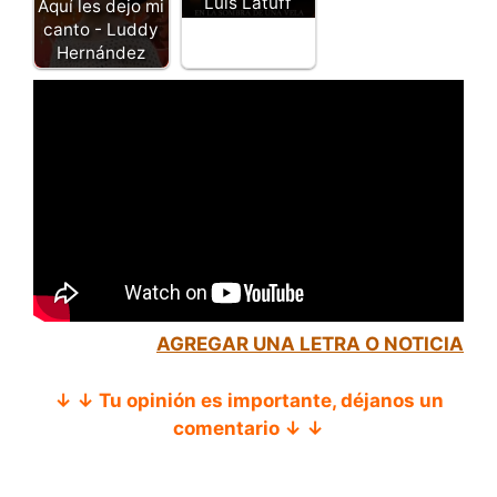
Luis Latuff
Aquí les dejo mi
canto - Luddy
Hernández
AGREGAR UNA LETRA O NOTICIA
↓ ↓ Tu opinión es importante, déjanos un
comentario ↓ ↓