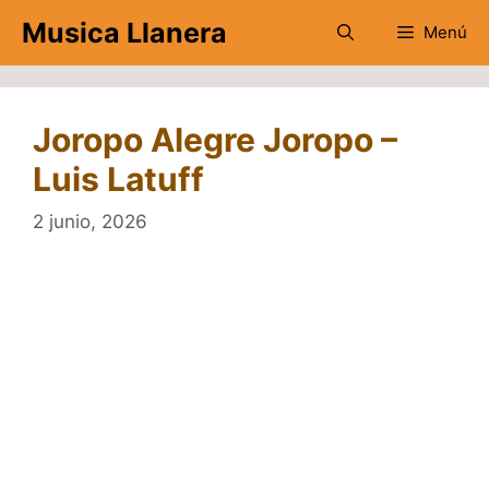
Saltar
Musica Llanera
Menú
al
contenido
Joropo Alegre Joropo –
Luis Latuff
2 junio, 2026