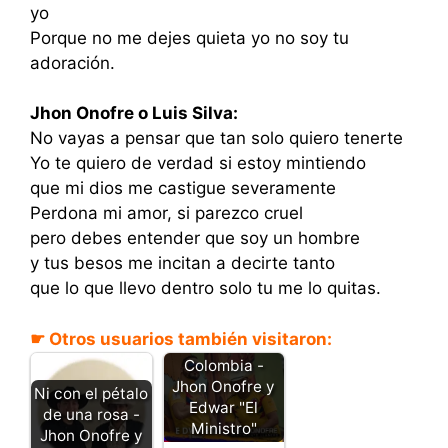
yo
Porque no me dejes quieta yo no soy tu
adoración.
Jhon Onofre o Luis Silva:
No vayas a pensar que tan solo quiero tenerte
Yo te quiero de verdad si estoy mintiendo
que mi dios me castigue severamente
Perdona mi amor, si parezco cruel
pero debes entender que soy un hombre
y tus besos me incitan a decirte tanto
que lo que llevo dentro solo tu me lo quitas.
☛ Otros usuarios también visitaron:
Canta
Colombia -
Jhon Onofre y
Ni con el pétalo
Edwar "El
de una rosa -
Ministro"
Jhon Onofre y