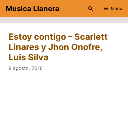
Saltar
Musica Llanera
Menú
al
contenido
Estoy contigo – Scarlett
Linares y Jhon Onofre,
Luis Silva
8 agosto, 2016