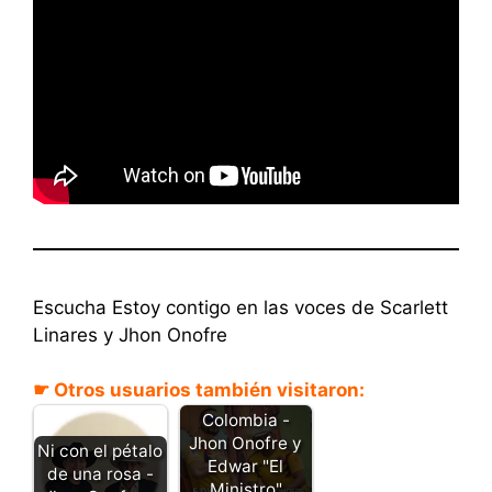
Escucha Estoy contigo en las voces de Scarlett
Linares y Jhon Onofre
☛ Otros usuarios también visitaron:
Canta
Colombia -
Jhon Onofre y
Ni con el pétalo
Edwar "El
de una rosa -
Ministro"