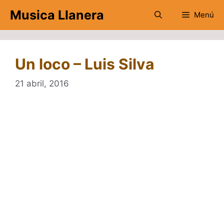
Saltar
Musica Llanera
Menú
al
contenido
Un loco – Luis Silva
21 abril, 2016