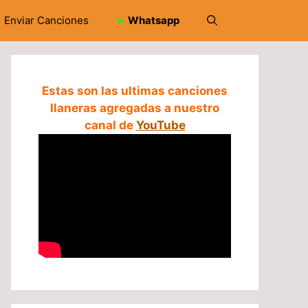
Enviar Canciones
➤
Whatsapp
Estas son las ultimas canciones
llaneras agregadas a nuestro
canal de
YouTube