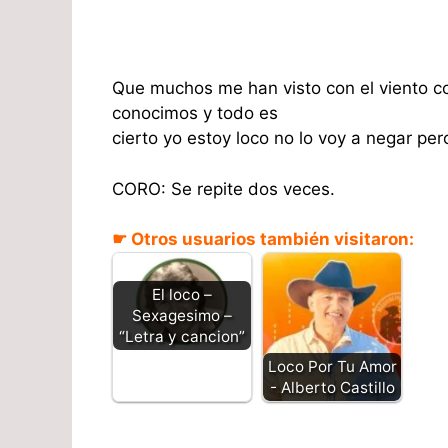
Que muchos me han visto con el viento co
conocimos y todo es
cierto yo estoy loco no lo voy a negar pero
CORO: Se repite dos veces.
☛ Otros usuarios también visitaron:
El loco –
Sexagesimo –
“Letra y cancion”
Loco Por Tu Amor
- Alberto Castillo