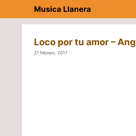
Saltar
Musica Llanera
al
contenido
Loco por tu amor – Ang
21 febrero, 2017