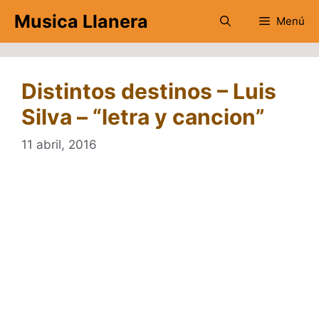
Saltar
Musica Llanera
Menú
al
contenido
Distintos destinos – Luis
Silva – “letra y cancion”
11 abril, 2016