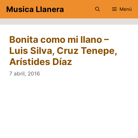
Saltar
Musica Llanera
Menú
al
contenido
Bonita como mi llano –
Luis Silva, Cruz Tenepe,
Arístides Díaz
7 abril, 2016