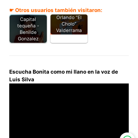
No basta con
☛ Otros usuarios también visitaron:
ser bonita -
Orlando “El
Capital
Cholo”
tequeña -
Valderrama
Benilde
Gonzalez
Escucha Bonita como mi llano en la voz de
Luis Silva