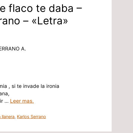
e flaco te daba –
rano – «Letra»
ERRANO A.
a , si te invade la ironia
gana,
rir …
Leer mas.
 llanera
,
Karlos Serrano