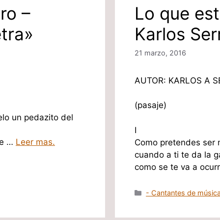
ro –
Lo que est
etra»
Karlos Ser
21 marzo, 2016
AUTOR: KARLOS A S
(pasaje)
elo un pedazito del
I
 de …
Leer mas.
Como pretendes ser mi
cuando a ti te da la 
como se te va a ocur
Categorías
- Cantantes de música