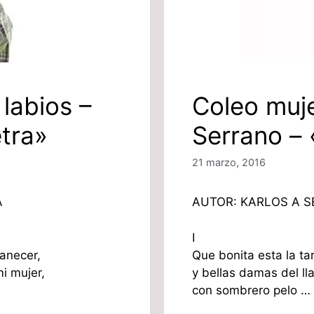
labios –
Coleo muje
etra»
Serrano – 
21 marzo, 2016
A
AUTOR: KARLOS A 
I
manecer,
Que bonita esta la ta
i mujer,
y bellas damas del ll
con sombrero pelo …