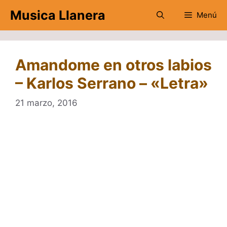
Saltar
Musica Llanera
Menú
al
contenido
Amandome en otros labios
– Karlos Serrano – «Letra»
21 marzo, 2016