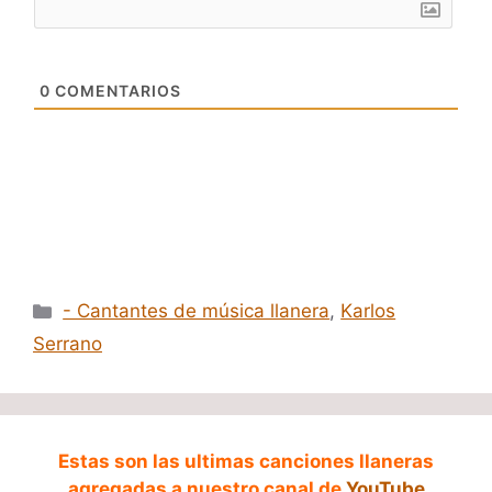
0
COMENTARIOS
Categorías
- Cantantes de música llanera
,
Karlos
Serrano
Estas son las ultimas canciones llaneras
agregadas a nuestro canal de
YouTube