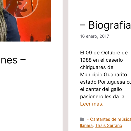
– Biografi
16 enero, 2017
El 09 de Octubre de
ones –
1988 en el caserío
chiriguares de
Municipio Guanarito
estado Portuguesa c
el cantar del gallo
pasionero les da la …
Leer mas.
Categorías
- Cantantes de músic
llanera
,
Thais Serrano