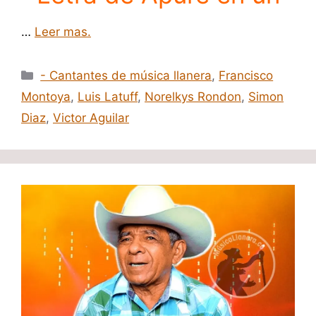
…
Leer mas.
Categorías
- Cantantes de música llanera
,
Francisco
Montoya
,
Luis Latuff
,
Norelkys Rondon
,
Simon
Diaz
,
Victor Aguilar