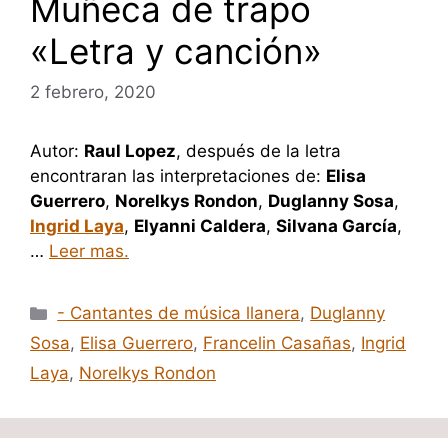
Muñeca de trapo
«Letra y canción»
2 febrero, 2020
Autor:
Raul Lopez
, después de la letra
encontraran las interpretaciones de:
Elisa
Guerrero
,
Norelkys Rondon
,
Duglanny Sosa
,
Ingrid Laya
,
Elyanni Caldera
,
Silvana García
,
…
Leer mas.
Categorías
- Cantantes de música llanera
,
Duglanny
Sosa
,
Elisa Guerrero
,
Francelin Casañas
,
Ingrid
Laya
,
Norelkys Rondon