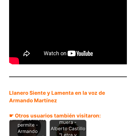
Llanero Siente y Lamenta en la voz de
Armando Martínez
☛ Otros usuarios también visitaron:
Cuando yo
Si mi Dios me lo
muera -
permite -
Alberto Castillo
Armando
"Letra y