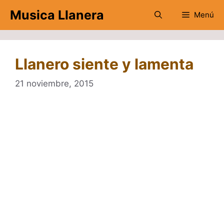
Saltar
Musica Llanera
Menú
al
contenido
Llanero siente y lamenta
21 noviembre, 2015