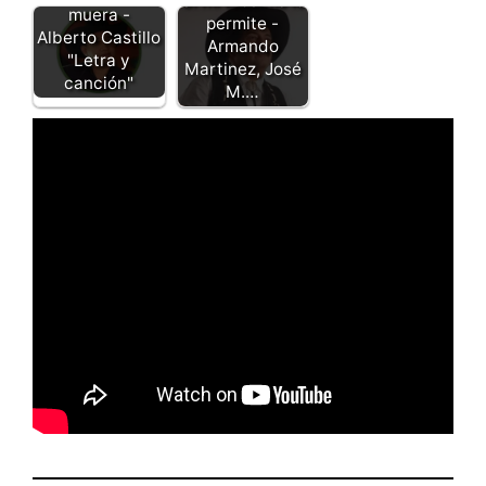
Si mi Dios me lo
muera -
permite -
Alberto Castillo
Armando
"Letra y
Martinez, José
canción"
M.…