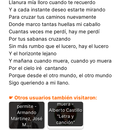
Llanura mía lloro cuando te recuerdo
Y a cada instante deseo estarte mirando
Para cruzar tus caminos nuevamente
Donde marco tantas huellas mi caballo
Cuantas veces me perdí, hay me perdí
Por tus sabanas cruzando
Sin más rumbo que el lucero, hay el lucero
Y el horizonte lejano
Y mañana cuando muera, cuando yo muera
Por el cielo iré cantando
Porque desde el otro mundo, el otro mundo
Sigo queriendo a mi llano.
☛ Otros usuarios también visitaron:
Cuando yo
Si mi Dios me lo
muera -
permite -
Alberto Castillo
Armando
"Letra y
Martinez, José
canción"
M.…