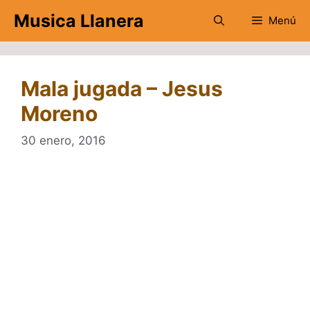
Saltar
Musica Llanera
Menú
al
contenido
Mala jugada – Jesus
Moreno
30 enero, 2016