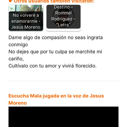
☛ Otros usuarios también visitaron:
Destino –
Rommel
No volveré a
Rodriguez –
enamorarme -
“Letra”
Jesus Moreno
Dame algo de compasión no seas ingrata
conmigo
No dejes que por tu culpa se marchite mi
cariño,
Cultívalo con tu amor y vivirá florecido.
Escucha Mala jugada en la voz de Jesus
Moreno