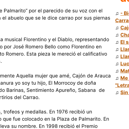
 Palmarito” por el parecido de su voz con el
♫
- B
ta el abuelo que se le dice carrao por sus piernas
Carra
♫
Caj
♫
Cha
za musical Florentino y el Diablo, representando
♫
El 
do por José Romero Bello como Florentino en
♫
Lla
o Romero. Esta pieza le mereció el calificativo
♫
Lla
.
♫
Luc
♫
Mat
lmente Aquella mujer que amé, Cajón de Arauca
♫
Me 
lanura yo soy tu hijo, El Morrocoy de doña
"Letr
ndo Barinas, Sentimiento Apureño, Sabana de
♫
Sin
irios del Carrao.
 trofeos y medallas. En 1976 recibió un
que fue colocado en la Plaza de Palmarito. En
 lleva su nombre. En 1998 recibió el Premio