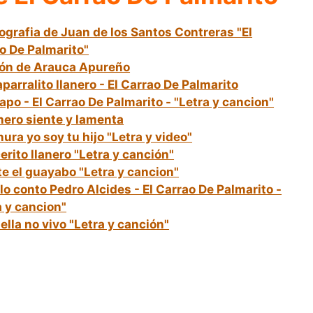
iografia de Juan de los Santos Contreras "El
o De Palmarito"
ón de Arauca Apureño
parralito llanero - El Carrao De Palmarito
sapo - El Carrao De Palmarito - "Letra y cancion"
nero siente y lamenta
nura yo soy tu hijo "Letra y video"
erito llanero "Letra y canción"
e el guayabo "Letra y cancion"
lo conto Pedro Alcides - El Carrao De Palmarito -
a y cancion"
 ella no vivo "Letra y canción"