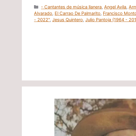
Categorías
- Cantantes de música llanera
,
Angel Avila
,
Arm
Alvarado
,
El Carrao De Palmarito
,
Francisco Mont
- 2022"
,
Jesus Quintero
,
Julio Pantoja (1964 - 20