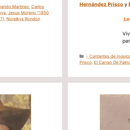
Hernández Prisco
y
ando Martinez
,
Carlos
oya
,
Jesus Moreno "1950
17)
,
Norelkys Rondon
Le
Vi
pa
Categorías
- Cantantes de música
Prisco
,
El Carrao De Palma