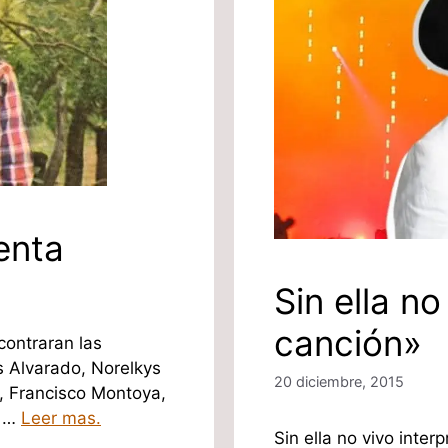
enta
Sin ella no
canción»
contraran las
s Alvarado, Norelkys
20 diciembre, 2015
, Francisco Montoya,
o …
Leer mas.
Sin ella no vivo inter