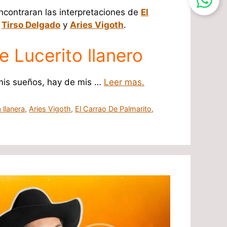
ncontraran las interpretaciones de
El
,
Tirso Delgado
y
Aries Vigoth
.
e Lucerito llanero
mis sueños, hay de mis …
Leer mas.
 llanera
,
Aries Vigoth
,
El Carrao De Palmarito
,