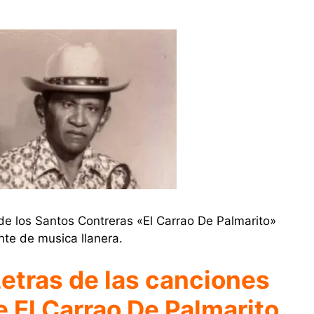
de los Santos Contreras «El Carrao De Palmarito»
nte de musica llanera.
etras de las canciones
e El Carrao De Palmarito