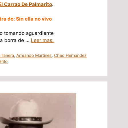
El Carrao De Palmarito
.
tra de: Sin ella no vivo
vo tomando aguardiente
ra borra de …
Leer mas.
 llanera
,
Armando Martinez
,
Cheo Hernandez
rito