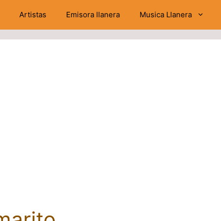
Artistas
Emisora llanera
Musica Llanera
marito