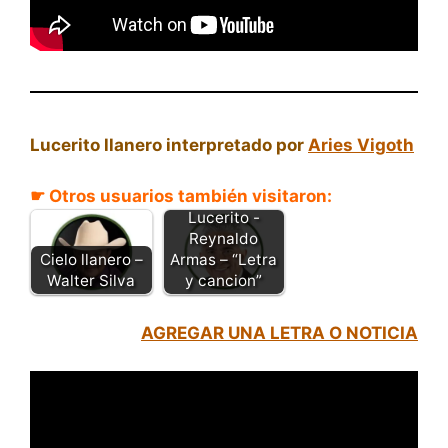
Lucerito llanero interpretado por
Aries Vigoth
☛ Otros usuarios también visitaron:
Lucerito -
Reynaldo
Cielo llanero –
Armas – “Letra
Walter Silva
y cancion”
AGREGAR UNA LETRA O NOTICIA