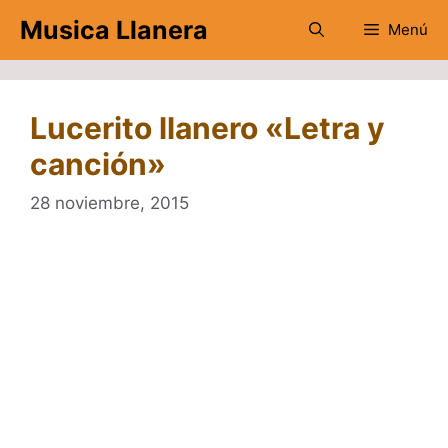
Saltar
Musica Llanera
Menú
al
contenido
Lucerito llanero «Letra y
canción»
28 noviembre, 2015