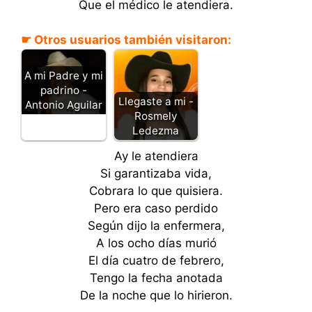
Que el médico le atendiera.
☛ Otros usuarios también visitaron:
A mi Padre y mi
padrino -
Llegaste a mi -
Antonio Aguilar
Rosmely
Ledezma
Ay le atendiera
Si garantizaba vida,
Cobrara lo que quisiera.
Pero era caso perdido
Según dijo la enfermera,
A los ocho días murió
El día cuatro de febrero,
Tengo la fecha anotada
De la noche que lo hirieron.