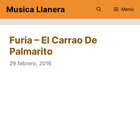
Saltar
Musica Llanera
Menú
al
contenido
Furia – El Carrao De
Palmarito
29 febrero, 2016