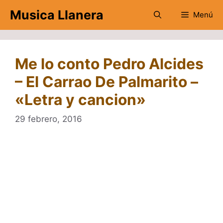
Saltar
Musica Llanera
Menú
al
contenido
Me lo conto Pedro Alcides
– El Carrao De Palmarito –
«Letra y cancion»
29 febrero, 2016