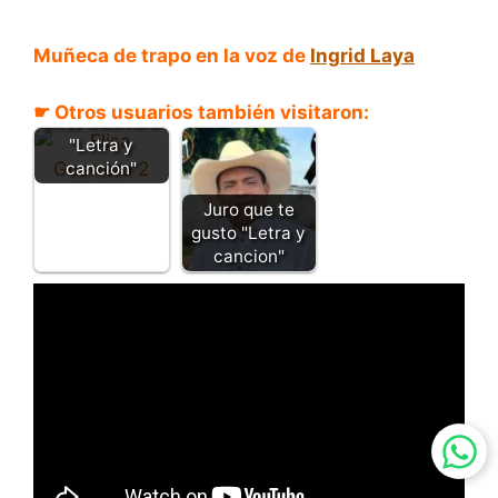
Muñeca de trapo en la voz de
Ingrid Laya
El Gobernao -
☛ Otros usuarios también visitaron:
Elisa Guerrero
"Letra y
canción"
Juro que te
gusto "Letra y
cancion"