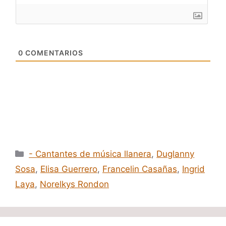
0
COMENTARIOS
Categorías
- Cantantes de música llanera
,
Duglanny
Sosa
,
Elisa Guerrero
,
Francelin Casañas
,
Ingrid
Laya
,
Norelkys Rondon