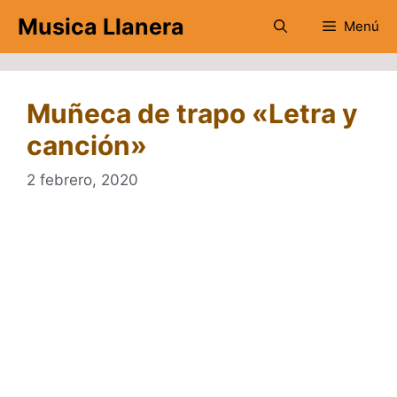
Saltar
Musica Llanera
Menú
al
contenido
Muñeca de trapo «Letra y
canción»
2 febrero, 2020