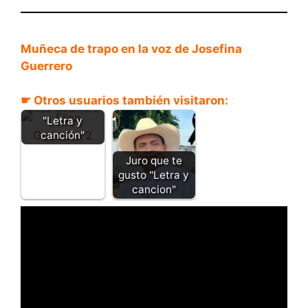
Muñeca de trapo en la voz de Josefina
Guerrero
El Gobernao -
☛ Otros usuarios también visitaron:
Elisa Guerrero
"Letra y
canción"
Juro que te
gusto "Letra y
cancion"