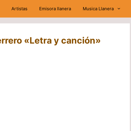
Artistas
Emisora llanera
Musica Llanera
errero «Letra y canción»