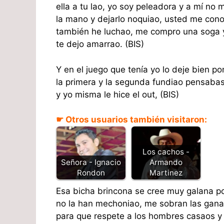
ella a tu lao, yo soy peleadora y a mí no
la mano y dejarlo noquiao, usted me cono
también he luchao, me compro una soga 
te dejo amarrao. (BIS)
Y en el juego que tenía yo lo deje bien p
la primera y la segunda fundiao pensabas
y yo misma le hice el out, (BIS)
☛ Otros usuarios también visitaron:
Los cachos -
Señora - Ignacio
Armando
Rondon
Martinez
Esa bicha brincona se cree muy galana p
no la han mechoniao, me sobran las gana
para que respete a los hombres casaos y 