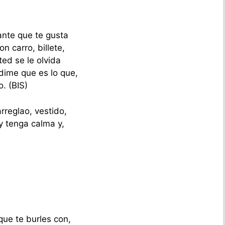
nte que te gusta
n carro, billete,
ted se le olvida
dime que es lo que,
o. (BIS)
rreglao, vestido,
y tenga calma y,
ue te burles con,