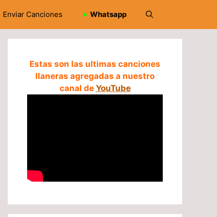
Enviar Canciones
➤
Whatsapp
Estas son las ultimas canciones
llaneras agregadas a nuestro
canal de
YouTube