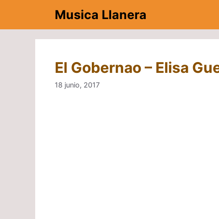
Saltar
Musica Llanera
al
contenido
El Gobernao – Elisa Gu
18 junio, 2017