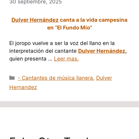
30 septiembre, 2025
Dulver Hernández
canta a la vida campesina
en “El Fundo Mío”
El joropo vuelve a ser la voz del llano en la
interpretación del cantante
Dulver Hernández
,
quien presenta …
Leer mas.
Categorías
- Cantantes de música llanera
,
Dulver
Hernandez