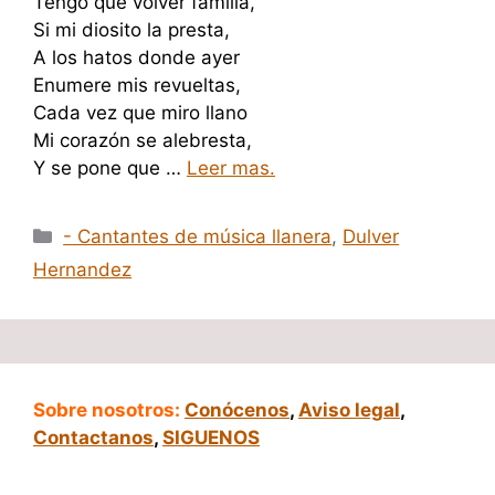
Tengo que volver familia,
Si mi diosito la presta,
A los hatos donde ayer
Enumere mis revueltas,
Cada vez que miro llano
Mi corazón se alebresta,
Y se pone que …
Leer mas.
Categorías
- Cantantes de música llanera
,
Dulver
Hernandez
Sobre nosotros:
Conócenos
,
Aviso legal
,
Contactanos
,
SIGUENOS