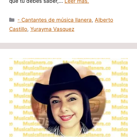
que tu debes saber,…
Leer mas.
Categorías
- Cantantes de música llanera
,
Alberto
Castillo
,
Yurayma Vasquez