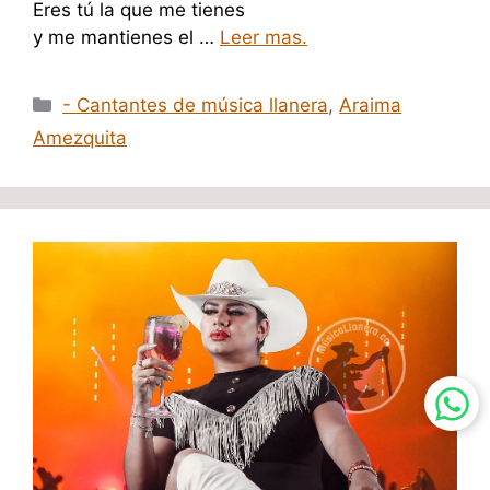
Eres tú la que me tienes
y me mantienes el …
Leer mas.
Categorías
- Cantantes de música llanera
,
Araima
Amezquita