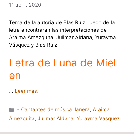
11 abril, 2020
Tema de la autoria de Blas Ruiz, luego de la
letra encontraran las interpretaciones de
Araima Amezquita, Julimar Aldana, Yurayma
Vásquez y Blas Ruiz
Letra de Luna de Miel
en
…
Leer mas.
Categorías
- Cantantes de música llanera
,
Araima
Amezquita
,
Julimar Aldana
,
Yurayma Vasquez