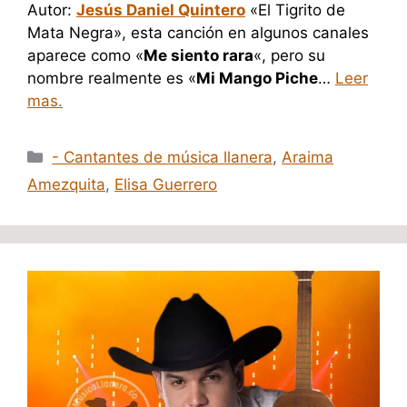
Autor:
Jesús Daniel Quintero
«El Tigrito de
Mata Negra», esta canción en algunos canales
aparece como «
Me siento rara
«, pero su
nombre realmente es «
Mi Mango Piche
…
Leer
mas.
Categorías
- Cantantes de música llanera
,
Araima
Amezquita
,
Elisa Guerrero