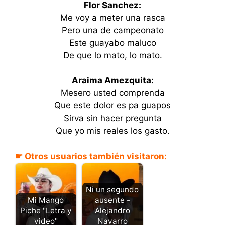
Flor Sanchez:
Me voy a meter una rasca
Pero una de campeonato
Este guayabo maluco
De que lo mato, lo mato.
Araima Amezquita:
Mesero usted comprenda
Que este dolor es pa guapos
Sirva sin hacer pregunta
Que yo mis reales los gasto.
☛ Otros usuarios también visitaron:
Ni un segundo
Mi Mango
ausente -
Piche "Letra y
Alejandro
video"
Navarro