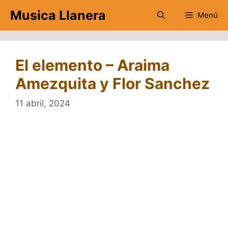
Saltar
Musica Llanera
Menú
al
contenido
El elemento – Araima
Amezquita y Flor Sanchez
11 abril, 2024