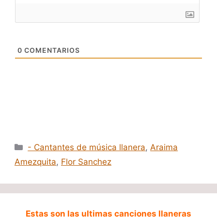
0
COMENTARIOS
Categorías
- Cantantes de música llanera
,
Araima
Amezquita
,
Flor Sanchez
Estas son las ultimas canciones llaneras