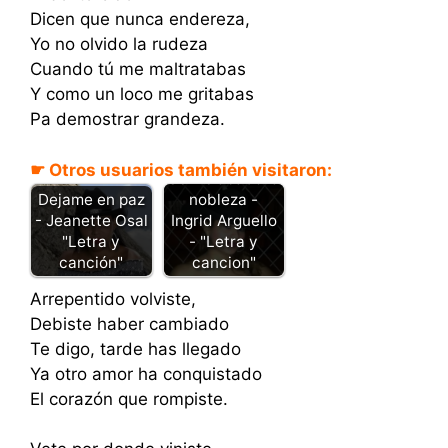
Dicen que nunca endereza,
Yo no olvido la rudeza
Cuando tú me maltratabas
Y como un loco me gritabas
Pa demostrar grandeza.
☛ Otros usuarios también visitaron:
Se me acabo la
Dejame en paz
nobleza -
- Jeanette Osal
Ingrid Arguello
"Letra y
- "Letra y
canción"
cancion"
Arrepentido volviste,
Debiste haber cambiado
Te digo, tarde has llegado
Ya otro amor ha conquistado
El corazón que rompiste.