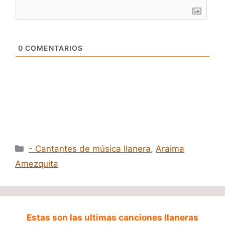
0
COMENTARIOS
Categorías
- Cantantes de música llanera
,
Araima
Amezquita
Estas son las ultimas canciones llaneras