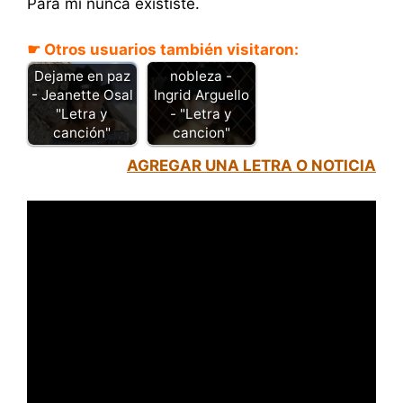
Para mi nunca exististe.
☛ Otros usuarios también visitaron:
Se me acabo la
Dejame en paz
nobleza -
- Jeanette Osal
Ingrid Arguello
"Letra y
- "Letra y
canción"
cancion"
AGREGAR UNA LETRA O NOTICIA