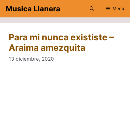
Saltar
Musica Llanera
Menú
al
contenido
Para mi nunca exististe –
Araima amezquita
13 diciembre, 2020