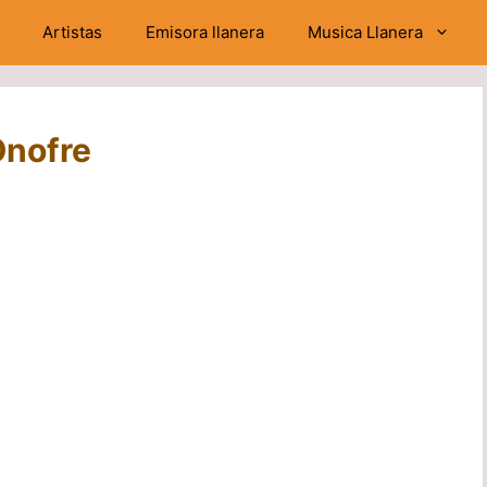
Artistas
Emisora llanera
Musica Llanera
Onofre