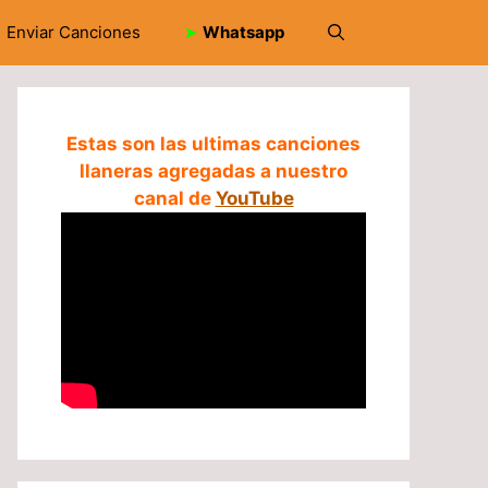
Enviar Canciones
➤
Whatsapp
Estas son las ultimas canciones
llaneras agregadas a nuestro
canal de
YouTube