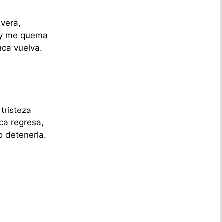
avera,
hoy me quema
nca vuelva.
 tristeza
ca regresa,
o detenerla.