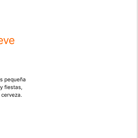
eve
más pequeña
y fiestas,
 cerveza.