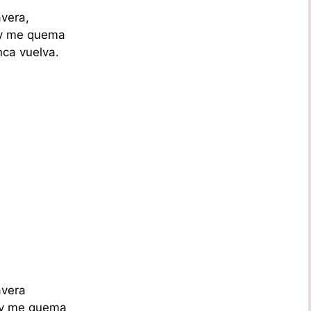
avera,
hoy me quema
nca vuelva.
avera
hoy me quema