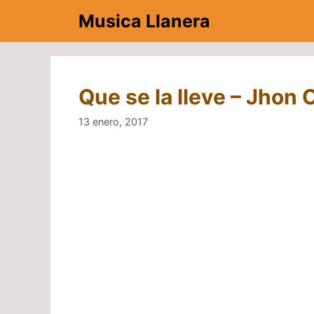
Saltar
Musica Llanera
al
contenido
Que se la lleve – Jhon 
13 enero, 2017