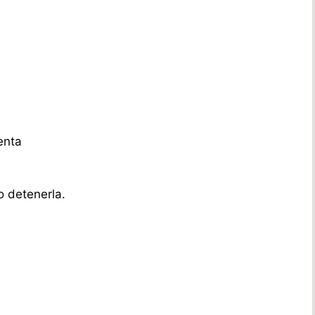
enta
o detenerla.