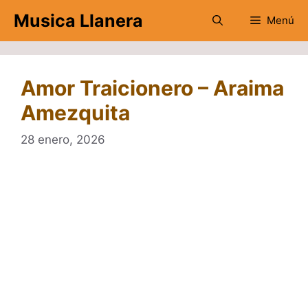
Saltar
Musica Llanera
Menú
al
contenido
Amor Traicionero – Araima
Amezquita
28 enero, 2026