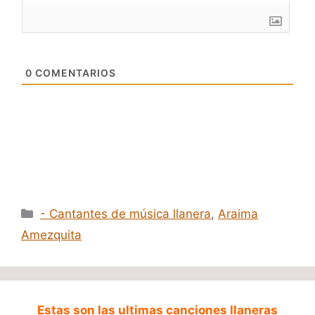
0
COMENTARIOS
Categorías
- Cantantes de música llanera
,
Araima
Amezquita
Estas son las ultimas canciones llaneras