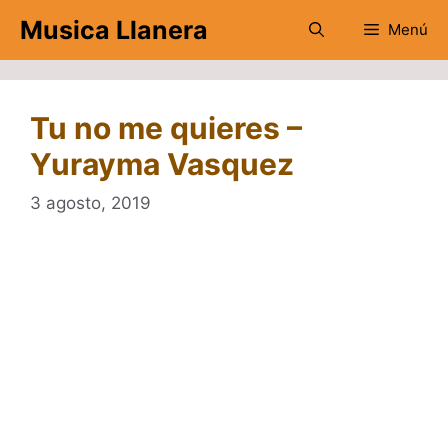
Saltar
Musica Llanera
Menú
al
contenido
Tu no me quieres –
Yurayma Vasquez
3 agosto, 2019