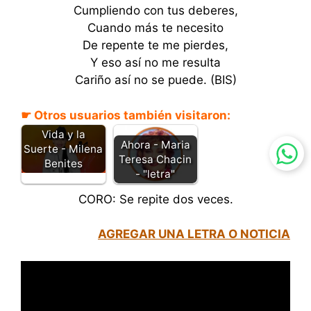
Cumpliendo con tus deberes,
Cuando más te necesito
De repente te me pierdes,
Y eso así no me resulta
Cariño así no se puede. (BIS)
☛ Otros usuarios también visitaron:
Por Dios la
Vida y la
Ahora - Maria
Suerte - Milena
Teresa Chacin
Benites
- "letra"
CORO: Se repite dos veces.
AGREGAR UNA LETRA O NOTICIA