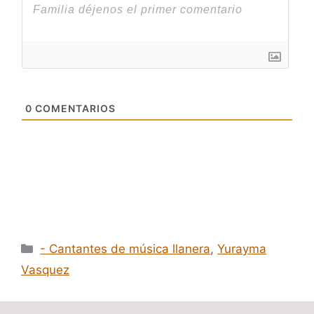
0
COMENTARIOS
Categorías
- Cantantes de música llanera
,
Yurayma
Vasquez