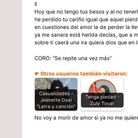
II
Hoy que no tengo tus besos y al no tener
he perdido tu cariño igual que aquel pierd
en cuestiones del amor la de perder la ll
ya me sanara está herida decías, que a 
sobre ti caerá una ira quiera dios que en 
CORO: “Se repite una vez más”
☛ Otros usuarios también visitaron:
Casualidades -
Tenga piedad -
Jeanette Osal
Zuly Tovar
"Letra y canción"
No voy a morir de amor si ya no me quier