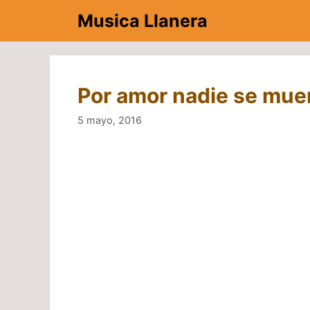
Saltar
Musica Llanera
al
contenido
Por amor nadie se muer
5 mayo, 2016