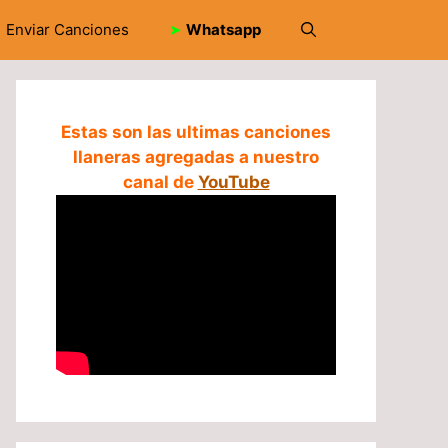
Enviar Canciones
➤
Whatsapp
Estas son las ultimas canciones
llaneras agregadas a nuestro
canal de
YouTube