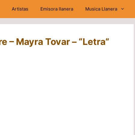
Artistas
Emisora llanera
Musica Llanera
e – Mayra Tovar – “Letra”