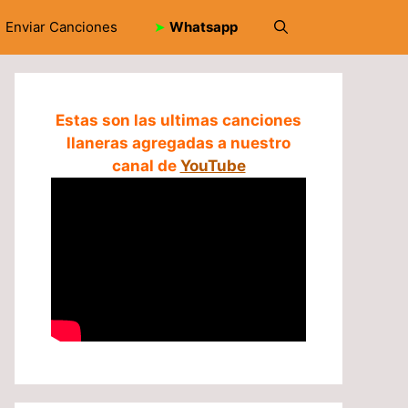
Enviar Canciones
➤
Whatsapp
Estas son las ultimas canciones
llaneras agregadas a nuestro
canal de
YouTube