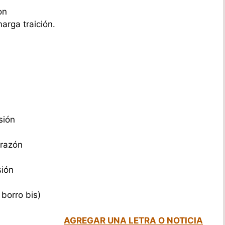
on
arga traición.
sión
orazón
sión
borro bis)
AGREGAR UNA LETRA O NOTICIA