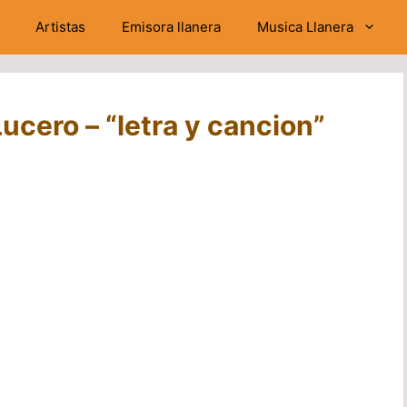
Artistas
Emisora llanera
Musica Llanera
ucero – “letra y cancion”