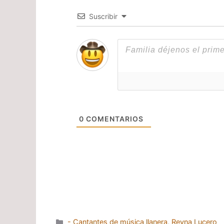
Suscribir
0
COMENTARIOS
Categorías
- Cantantes de música llanera
,
Reyna Lucero