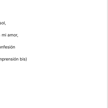
sol,
a mi amor,
onfesión
mprensión bis)