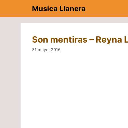
Saltar
Musica Llanera
al
contenido
Son mentiras – Reyna L
31 mayo, 2016