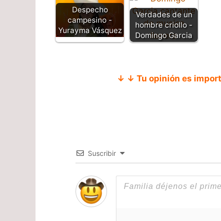
Despecho
Verdades de un
campesino -
hombre criollo -
Yurayma Vásquez
Domingo Garcia
↓ ↓ Tu opinión es impor
Suscribir