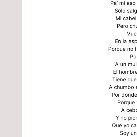
Pa’ mí eso
Sólo sal
Mi cabel
Pero ch
Vue
En la es
Porque no 
Po
A un mul
El hombr
Tiene que
A chumbo 
Por donde 
Porque 
A cebo
Y no pie
Que yo ca
Soy un