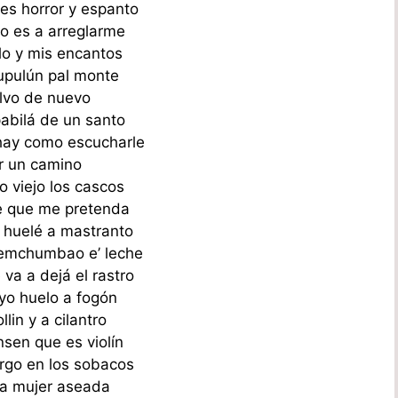
 es horror y espanto
go es a arreglarme
lo y mis encantos
upulún pal monte
lvo de nuevo
pabilá de un santo
hay como escucharle
r un camino
o viejo los cascos
e que me pretenda
 huelé a mastranto
emchumbao e’ leche
va a dejá el rastro
yo huelo a fogón
llin y a cilantro
nsen que es violín
rgo en los sobacos
a mujer aseada