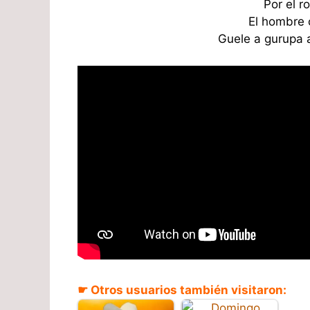
Por el r
El hombre 
Guele a gurupa a
☛ Otros usuarios también visitaron: