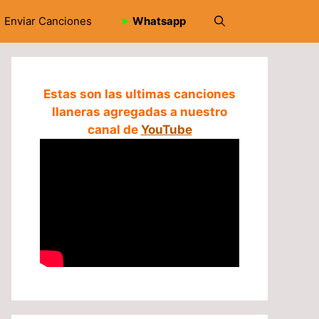
Enviar Canciones
➤
Whatsapp
Estas son las ultimas canciones
llaneras agregadas a nuestro
canal de
YouTube