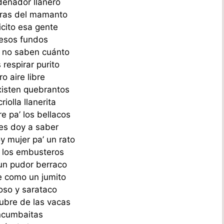
deñador llanero
oras del mamanto
icito esa gente
esos fundos
 no saben cuánto
 respirar purito
ro aire libre
existen quebrantos
riolla llanerita
e pa’ los bellacos
les doy a saber
y mujer pa’ un rato
 los embusteros
un pudor berraco
e como un jumito
oso y sarataco
ubre de las vacas
ncumbaitas