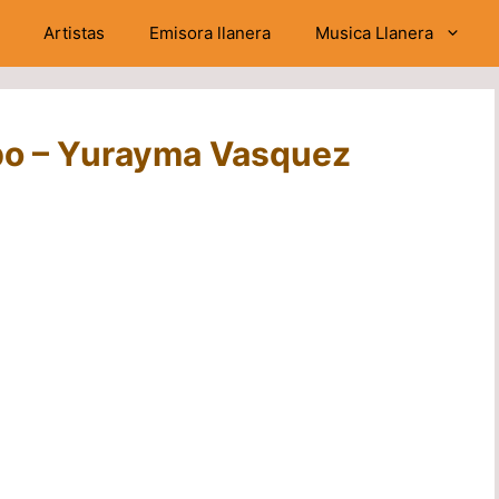
Artistas
Emisora llanera
Musica Llanera
po – Yurayma Vasquez