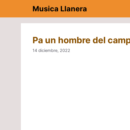
Saltar
Musica Llanera
al
contenido
Pa un hombre del cam
14 diciembre, 2022