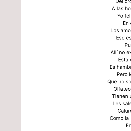
Del or
A las h
Yo fel
En 
Los amo
Eso es
Pu
Allí no 
Esta c
Es hambr
Pero 
Que no so
Olfateo
Tienen 
Les sal
Calur
Como la 
E