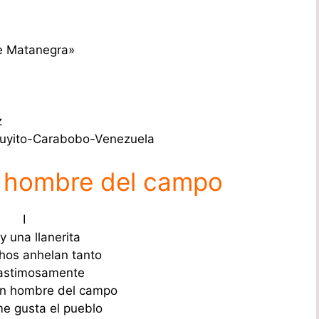
de Matanegra»
z
ocuyito-Carabobo-Venezuela
n hombre del campo
I
y una llanerita
os anhelan tanto
lastimosamente
un hombre del campo
me gusta el pueblo