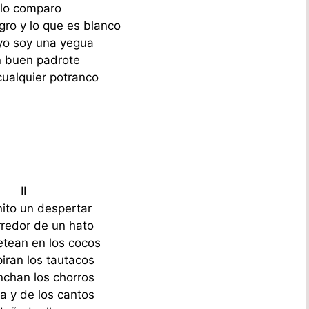
lo comparo
gro y lo que es blanco
yo soy una yegua
n buen padrote
cualquier potranco
II
ito un despertar
rredor de un hato
tean en los cocos
piran los tautacos
inchan los chorros
ta y de los cantos