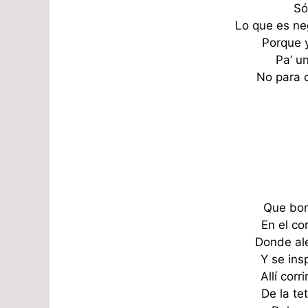
Só
Lo que es ne
Porque 
Pa’ u
No para 
Que bon
En el co
Donde ale
Y se ins
Allí corr
De la te