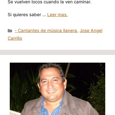
Se vuelven locos cuando la ven caminar.
Si quieres saber …
Leer mas.
Categorías
- Cantantes de música llanera
,
Jose Angel
Carrillo