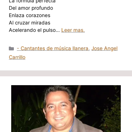
La formula perfecta
Del amor profundo
Enlaza corazones
Al cruzar miradas
Acelerando el pulso…
Leer mas.
Categorías
- Cantantes de música llanera
,
Jose Angel
Carrillo