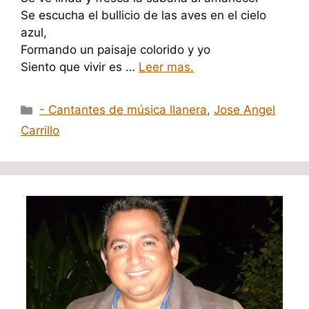
Se escucha el bullicio de las aves en el cielo
azul,
Formando un paisaje colorido y yo
Siento que vivir es …
Leer mas.
Categorías
- Cantantes de música llanera
,
Jose Angel
Carrillo