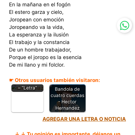
En la mañana en el fogón
El estero garza y cielo,
Joropean con emoción
Joropeando va la vida,
La esperanza y la ilusión
El trabajo y la constancia
De un hombre trabajador,
Porque el joropo es la esencia
De mi llano y mi folclor.
Linda Barinas
☛ Otros usuarios también visitaron:
- Simón Díaz
– “Letra”
Bandola de
cuatro cuerdas
- Hector
Hernandez
AGREGAR UNA LETRA O NOTICIA
↓ ↓ Tu opinión es importante, déjanos un