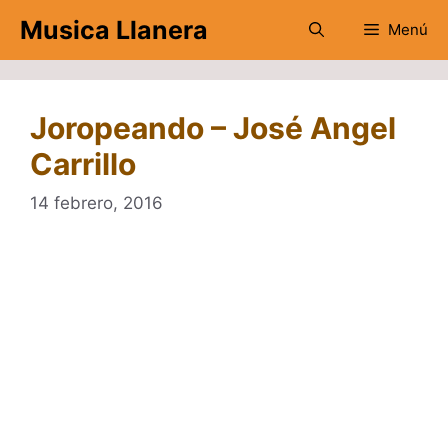
Saltar
Musica Llanera
Menú
al
contenido
Joropeando – José Angel
Carrillo
14 febrero, 2016