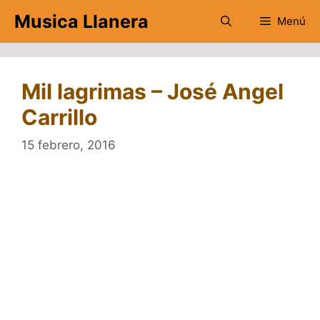
Saltar
Musica Llanera
Menú
al
contenido
Mil lagrimas – José Angel
Carrillo
15 febrero, 2016