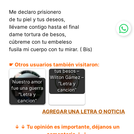
Me declaro prisionero
de tu piel y tus deseos,
llévame contigo hasta el final
dame tortura de besos,
cúbreme con tu embeleso
fusila mi cuerpo con tu mirar. ( Bis)
☛ Otros usuarios también visitaron:
Prisionero de
tus besos –
Wilton Gámez –
Nuestro amor
“Letra y
fue una guerra
cancion”
"Letra y
cancion"
AGREGAR UNA LETRA O NOTICIA
↓ ↓ Tu opinión es importante, déjanos un