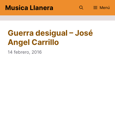
Saltar
Musica Llanera
Menú
al
contenido
Guerra desigual – José
Angel Carrillo
14 febrero, 2016