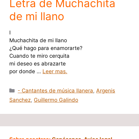
Letra de Muchachita
de mi llano
I
Muchachita de mi llano
¿Qué hago para enamorarte?
Cuando te miro cerquita
mi deseo es abrazarte
por donde …
Leer mas.
Categorías
- Cantantes de música llanera
,
Argenis
Sanchez
,
Guillermo Galindo