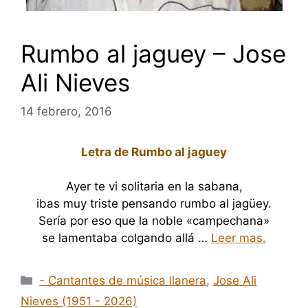
Rumbo al jaguey – Jose
Ali Nieves
14 febrero, 2016
Letra de Rumbo al jaguey
Ayer te vi solitaria en la sabana,
ibas muy triste pensando rumbo al jagüey.
Sería por eso que la noble «campechana»
se lamentaba colgando allá …
Leer mas.
Categorías
- Cantantes de música llanera
,
Jose Ali
Nieves (1951 - 2026)