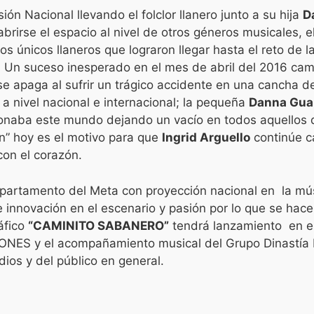
ión Nacional llevando el folclor llanero junto a su hija
D
rirse el espacio al nivel de otros géneros musicales, e
los únicos llaneros que lograron llegar hasta el reto de l
r. Un suceso inesperado en el mes de abril del 2016 cam
se apaga al sufrir un trágico accidente en una cancha d
 a nivel nacional e internacional; la pequeña
Danna Gua
ndonaba este mundo dejando un vacío en todos aquellos 
ón” hoy es el motivo para que
Ingrid Arguello
continúe c
con el corazón.
partamento del Meta con proyección nacional en la mús
 innovación en el escenario y pasión por lo que se hace
áfico
“CAMINITO SABANERO”
tendrá lanzamiento en el
NES y el acompañamiento musical del Grupo Dinastía Ll
ios y del público en general.