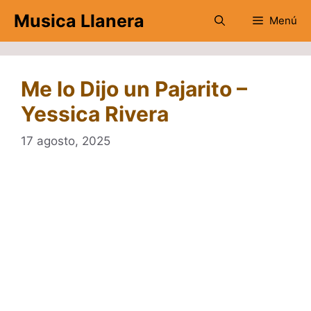
Saltar
Musica Llanera
Menú
al
contenido
Me lo Dijo un Pajarito –
Yessica Rivera
17 agosto, 2025