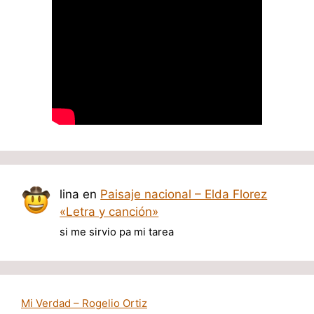
lina
en
Paisaje nacional – Elda Florez
«Letra y canción»
si me sirvio pa mi tarea
Mi Verdad – Rogelio Ortiz