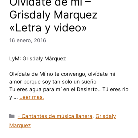
Olvídate de mi –
Grisdaly Marquez
«Letra y video»
16 enero, 2016
LyM: Grisdaly Márquez
Olvídate de Mí no te convengo, olvídate mi
amor porque soy tan solo un sueño
Tu eres agua para mí en el Desierto.. Tú eres rio
y …
Leer mas.
Categorías
- Cantantes de música llanera
,
Grisdaly
Marquez