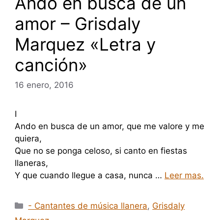
Ando en busca de un
amor – Grisdaly
Marquez «Letra y
canción»
16 enero, 2016
I
Ando en busca de un amor, que me valore y me
quiera,
Que no se ponga celoso, si canto en fiestas
llaneras,
Y que cuando llegue a casa, nunca …
Leer mas.
Categorías
- Cantantes de música llanera
,
Grisdaly