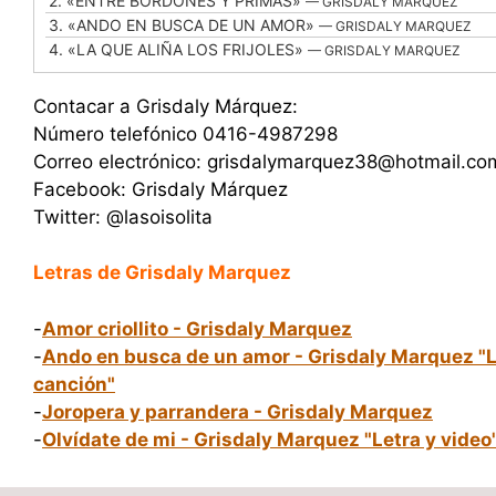
2.
«ENTRE BORDONES Y PRIMAS»
— GRISDALY MARQUEZ
3.
«ANDO EN BUSCA DE UN AMOR»
— GRISDALY MARQUEZ
4.
«LA QUE ALIÑA LOS FRIJOLES»
— GRISDALY MARQUEZ
Contacar a Grisdaly Márquez:
Número telefónico 0416-4987298
Correo electrónico: grisdalymarquez38@hotmail.co
Facebook: Grisdaly Márquez
Twitter: @lasoisolita
Letras de Grisdaly Marquez
-
Amor criollito - Grisdaly Marquez
-
Ando en busca de un amor - Grisdaly Marquez "L
canción"
-
Joropera y parrandera - Grisdaly Marquez
-
Olvídate de mi - Grisdaly Marquez "Letra y video