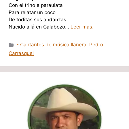
Con el trino e paraulata
Para relatar un poco
De toditas sus andanzas
Nacido allá en Calabozo…
Leer mas.
Categorías
- Cantantes de música llanera
,
Pedro
Carrasquel