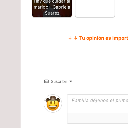
Hay que cuidar al
marido - Gabriela
Suarez
↓ ↓ Tu opinión es impor
Suscribir