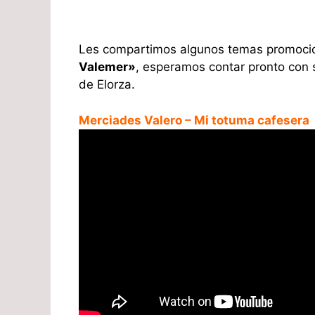
Les compartimos algunos temas promoci
Valemer»
, esperamos contar pronto con s
de Elorza.
Merciades Valero – Mi totuma cafesera