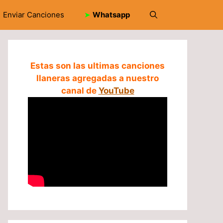
Enviar Canciones
➤
Whatsapp
Estas son las ultimas canciones
llaneras agregadas a nuestro
canal de
YouTube