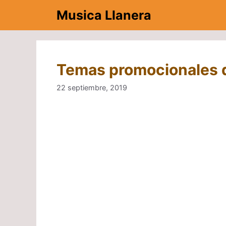
Saltar
Musica Llanera
al
contenido
Temas promocionales d
22 septiembre, 2019