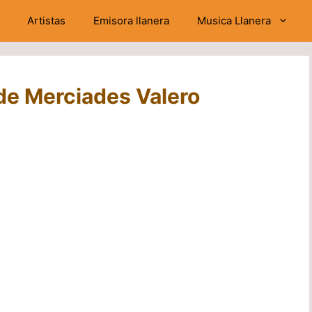
Artistas
Emisora llanera
Musica Llanera
e Merciades Valero